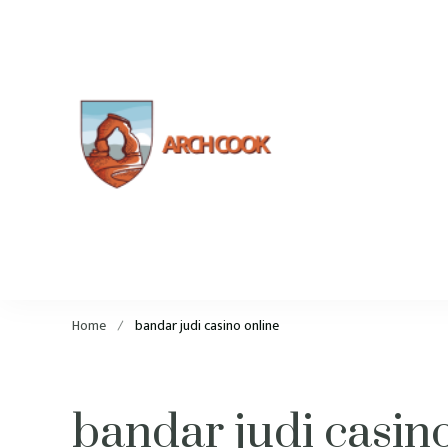
Pasang Togel 
Daftar sekarang di si
sbobet hingga togel h
Home
bandar judi casino online
bandar judi casin