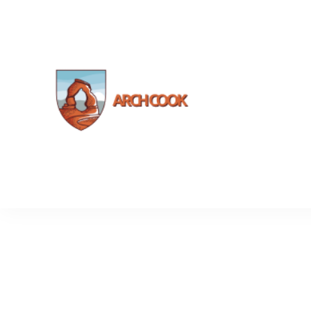
Pasang Togel 
Daftar sekarang di si
sbobet hingga togel h