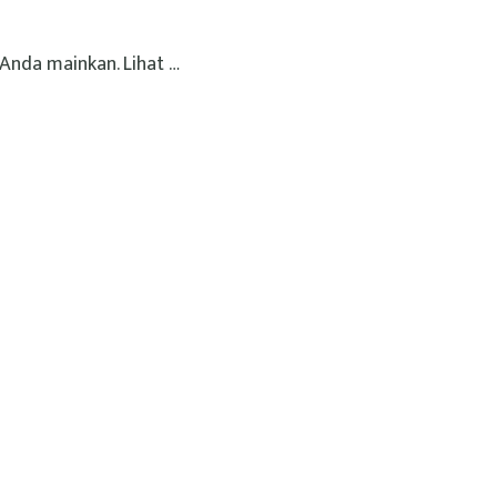
Anda mainkan. Lihat …