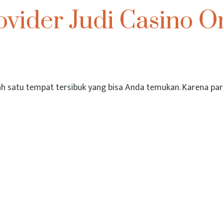
ider Judi Casino On
salah satu tempat tersibuk yang bisa Anda temukan. Karena p