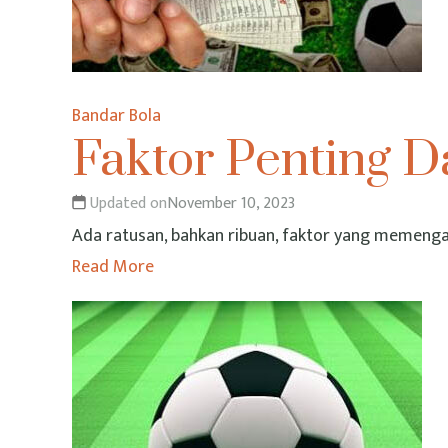
Bandar Bola
Faktor Penting 
Updated on
November 10, 2023
Ada ratusan, bahkan ribuan, faktor yang memengar
Read More