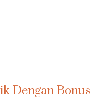
aik Dengan Bonus