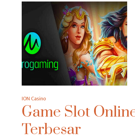
ION Casino
Game Slot Onlin
Terbesar