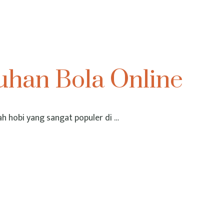
uhan Bola Online
h hobi yang sangat populer di …