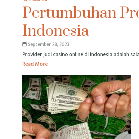
Pertumbuhan Prov
Indonesia
September 28, 2023
Provider judi casino online di Indonesia adalah 
Read More